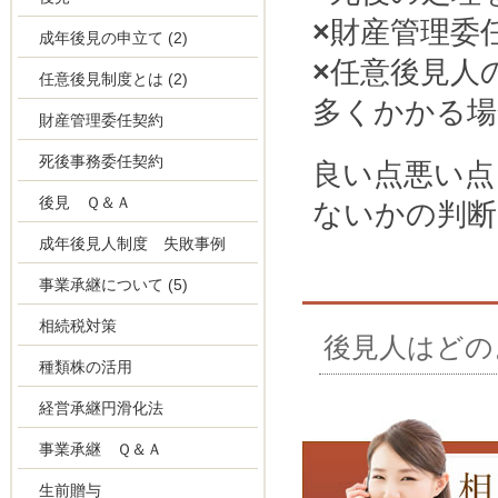
×
財産管理委
成年後見の申立て
(2)
×
任意後見人
任意後見制度とは
(2)
多くかかる場
財産管理委任契約
死後事務委任契約
良い点悪い点
後見 Ｑ＆Ａ
ないかの判
成年後見人制度 失敗事例
事業承継について
(5)
相続税対策
後見人はどの
種類株の活用
経営承継円滑化法
事業承継 Ｑ＆Ａ
生前贈与