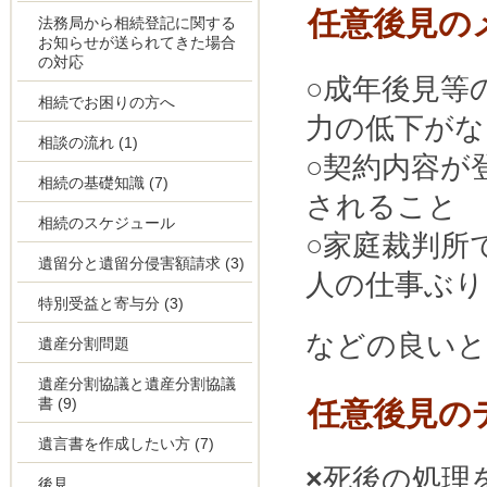
任意後見の
法務局から相続登記に関する
お知らせが送られてきた場合
の対応
○
成年後見等
相続でお困りの方へ
力の低下が
相談の流れ
(1)
○
契約内容が
相続の基礎知識
(7)
されること
相続のスケジュール
○
家庭裁判所
遺留分と遺留分侵害額請求
(3)
人の仕事ぶ
特別受益と寄与分
(3)
などの良い
遺産分割問題
遺産分割協議と遺産分割協議
書
(9)
任意後見の
遺言書を作成したい方
(7)
×
死後の処理
後見