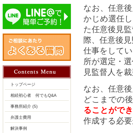
なお、任意後
かじめ選任し
た任意後見監
際、任意後見
仕事をしてい
所が選定・選
見監督人を裁
トップページ
なお、任意後
相続初心者 何でもQ&A
どこまでの後
事務所紹介
(5)
ることがで
弁護士費用
作成する必要
解決事例