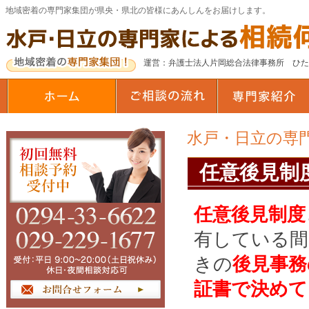
地域密着の専門家集団が県央・県北の皆様にあんしんをお届けします。
運営：弁護士法人片岡総合法律事務所 ひ
水戸・日立の専
任意後見制
任意後見制度
有している間
きの
後見事務
証書で決めて