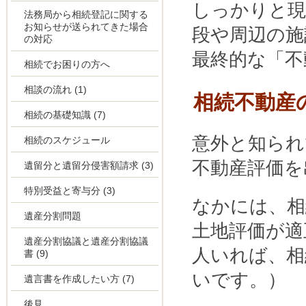
しっかりと現
法務局から相続登記に関する
お知らせが送られてきた場合
段や周辺の施
の対応
最終的な「不
相続でお困りの方へ
相談の流れ
(1)
相続不動産
相続の基礎知識
(7)
意外と知られ
相続のスケジュール
不動産評価を
遺留分と遺留分侵害額請求
(3)
特別受益と寄与分
(3)
なかには、相
遺産分割問題
土地評価が適
遺産分割協議と遺産分割協議
人いれば、相
書
(9)
いです。）
遺言書を作成したい方
(7)
後見