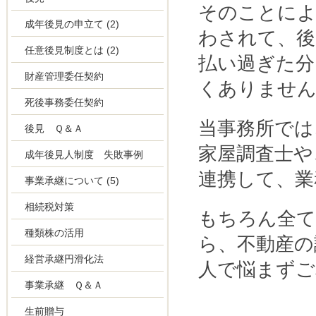
そのことによ
成年後見の申立て
(2)
わされて、後
任意後見制度とは
(2)
払い過ぎた分
財産管理委任契約
くありませ
死後事務委任契約
当事務所では
後見 Ｑ＆Ａ
家屋調査士や
成年後見人制度 失敗事例
連携して、業
事業承継について
(5)
相続税対策
もちろん全て
種類株の活用
ら、不動産の
経営承継円滑化法
人で悩まずご
事業承継 Ｑ＆Ａ
生前贈与