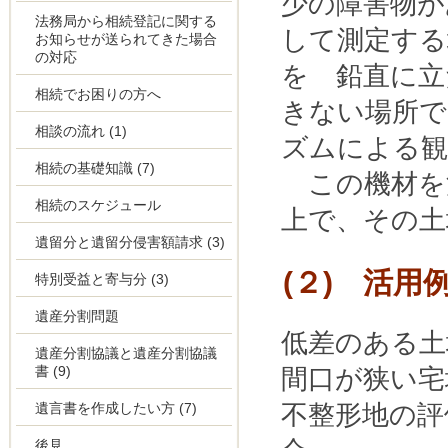
少の障害物が
法務局から相続登記に関する
して測定する
お知らせが送られてきた場合
の対応
を 鉛直に立
相続でお困りの方へ
きない場所
相談の流れ
(1)
ズムによる観
相続の基礎知識
(7)
この機材を
相続のスケジュール
上で、その土
遺留分と遺留分侵害額請求
(3)
(２) 活用
特別受益と寄与分
(3)
遺産分割問題
低差のある土
遺産分割協議と遺産分割協議
書
(9)
間口が狭い宅
遺言書を作成したい方
(7)
不整形地の評
後見