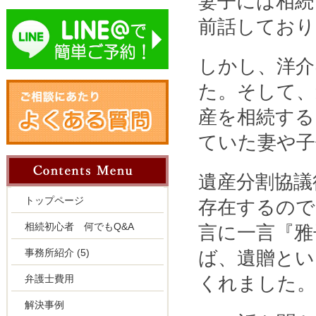
妻子には相続
前話しており
しかし、洋介
た。そして、
産を相続する
ていた妻や子
遺産分割協議
トップページ
存在するので
相続初心者 何でもQ&A
言に一言『雅
事務所紹介
(5)
ば、遺贈とい
弁護士費用
くれました
解決事例