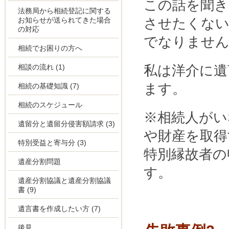
この話を聞き
法務局から相続登記に関する
お知らせが送られてきた場合
させたくない
の対応
でなりませ
相続でお困りの方へ
相談の流れ
(1)
私は洋介に遺
ます。
相続の基礎知識
(7)
相続のスケジュール
※相続人がい
遺留分と遺留分侵害額請求
(3)
や財産を取得
特別受益と寄与分
(3)
特別縁故者の
遺産分割問題
す。
遺産分割協議と遺産分割協議
書
(9)
遺言書を作成したい方
(7)
後見