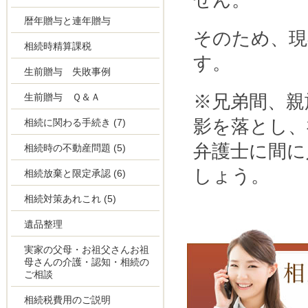
せん。
暦年贈与と連年贈与
そのため、現
相続時精算課税
す。
生前贈与 失敗事例
生前贈与 Ｑ＆Ａ
※兄弟間、親
影を落とし、
相続に関わる手続き
(7)
弁護士に間に
相続時の不動産問題
(5)
しょう。
相続放棄と限定承認
(6)
相続対策あれこれ
(5)
遺品整理
実家の父母・お祖父さんお祖
母さんの介護・認知・相続の
ご相談
相続税費用のご説明