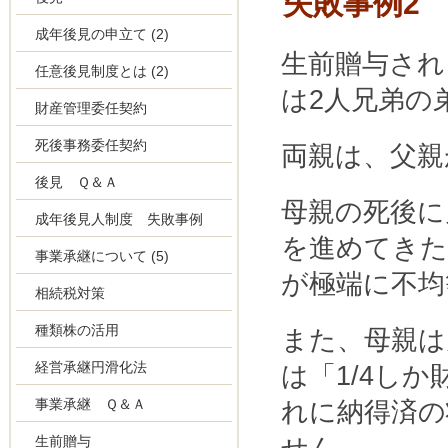
失敗事例2
成年後見の申立て
(2)
生前贈与され
任意後見制度とは
(2)
は2人兄弟の
財産管理委任契約
死後事務委任契約
両親は、父親
後見 Ｑ＆Ａ
母親の死後に
成年後見人制度 失敗事例
を進めてきた
事業承継について
(5)
が極端に不均
相続税対策
種類株の活用
また、母親は
経営承継円滑化法
は「1/4し
事業承継 Ｑ＆Ａ
れに納得済の
生前贈与