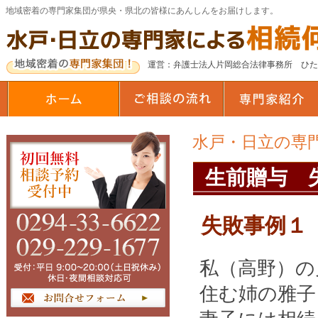
地域密着の専門家集団が県央・県北の皆様にあんしんをお届けします。
運営：弁護士法人片岡総合法律事務所 ひ
水戸・日立の専
生前贈与 
失敗事例１
私（高野）の
住む姉の雅子